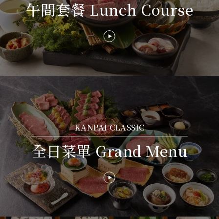
午間套餐 Lunch Course
KANPAI CLASSIC
全日菜單 Grand Menu