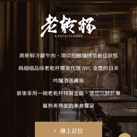
將新鮮冷藏牛肉、現切肋眼燒烤至最佳狀態
再細細品味老乾杯獨家代理 IWC 金獎的日本
吟釀酒滿壽泉
最後享用一碗老乾杯特製釜飯，使您沉醉於專
屬熟男熟女的美食饗宴
線上訂位